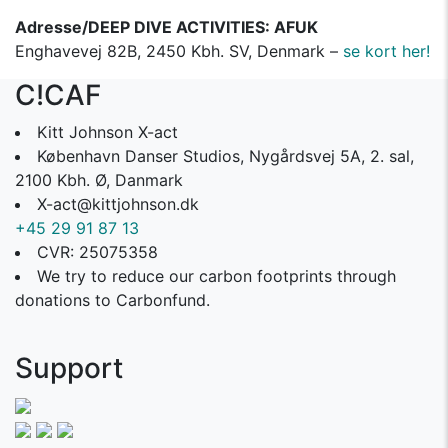
Adresse/DEEP DIVE ACTIVITIES: AFUK
Enghavevej 82B, 2450 Kbh. SV, Denmark –
se kort her!
C!CAF
Kitt Johnson X-act
København Danser Studios, Nygårdsvej 5A, 2. sal,
2100 Kbh. Ø, Danmark
X-act@kittjohnson.dk
+45 29 91 87 13
CVR: 25075358
We try to reduce our carbon footprints through
donations to Carbonfund.
Support