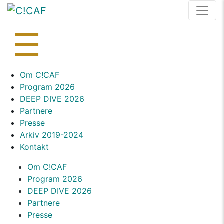
Skip
to
content
☰
Skip
Om C!CAF
to
Program 2026
content
DEEP DIVE 2026
Partnere
Presse
Arkiv 2019-2024
Kontakt
Om C!CAF
Program 2026
DEEP DIVE 2026
Partnere
Presse