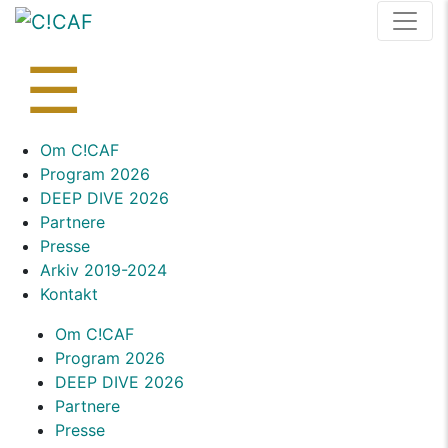
Skip
to
content
☰
Skip
Om C!CAF
to
Program 2026
content
DEEP DIVE 2026
Partnere
Presse
Arkiv 2019-2024
Kontakt
Om C!CAF
Program 2026
DEEP DIVE 2026
Partnere
Presse