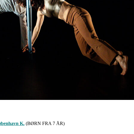
København K.
(BØRN FRA 7 ÅR)