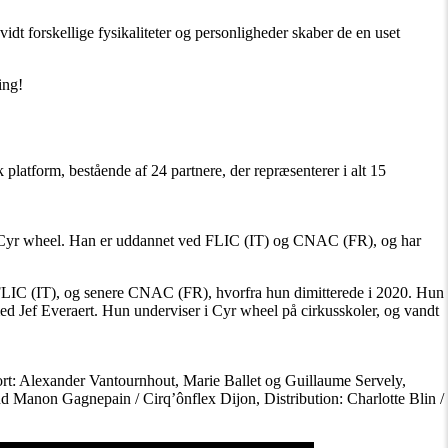
t forskellige fysikaliteter og personligheder skaber de en uset
ing!
platform, bestående af 24 partnere, der repræsenterer i alt 15
g af Cyr wheel. Han er uddannet ved FLIC (IT) og CNAC (FR), og har
 på FLIC (IT), og senere CNAC (FR), hvorfra hun dimitterede i 2020. Hun
 Jef Everaert. Hun underviser i Cyr wheel på cirkusskoler, og vandt
rt: Alexander Vantournhout, Marie Ballet og Guillaume Servely,
Manon Gagnepain / Cirq’ônflex Dijon, Distribution: Charlotte Blin /