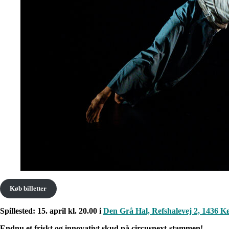
Køb billetter
Spillested: 15. april kl. 20.00 i
Den Grå Hal, Refshalevej 2, 1436 
Endnu et friskt og innovativt skud på circusnext-stammen!