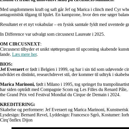
Med ungdommens kraft og saft går Jef og Marica i clinch med Cyr wheel’
antagonistisk tilgang til hjulet. En kampzone, hvor den ene søger bala
Resultatet er et nyt vokabular – en fysisk samtale fyldt med uventede g
In Difference var udvalgt som circusnext Laureate i 2025.
OM CIRCUSNEXT
:
Circusnext tilbyder et unikt støtteprogram til upcoming skabende kunstn
lande.
Læs mere her
.
BIOS:
Jef Everaert
er født i Belgien i 1999, og har i sin tid som udøvende
udviklet en distinkt, researchdrevet stil, der kommer til udtryk i skabe
Marica Marinoni,
født i Milano i 1995, tog springet fra trampolinarti
har siden optrådt med Compagnie Scom og Les Filles du Renard Pâle, s
the Grand Prix ved Festival Mondial du Cirque de Demain i 2024.
KREDITERING:
Skabelse og performere: Jef Everaert og Marica Marinoni, Kunstnerisk
Lysdesign: Bernard Revel, Lyddesign: Francesco Sgrò, Kostumer: Ior
Cirq’ônflex Dijon