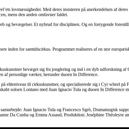
ets lovmæssigheder. Med deres insisteren på anerkendelsen af deres vid
ncen, mens den anden omfavner faldet.
reb og bevægelser. Et nybrud for disciplinen. Og en forrygende forestill
ere inden for samtidscirkus. Programmet realiseres af en stor europæisk 
 cirkuskunstner bevæget sig fra jonglering og ind i en dyb udforsknin
lsen af personlige værker, herunder duoen In Difference.
st på eliteniveau til cirkuskunstner, og specialiserede sig i Cyr wheel
kabt soloen Lontano med Juan Ignacio Tula og duoen In Difference med
 samarbejde: Juan Ignacio Tula og Francesco Sgrò, Dramaturgisk suppo
hanne Da Cunha og Emma Assaud, Produktion: Joséphine Théoleyre and 