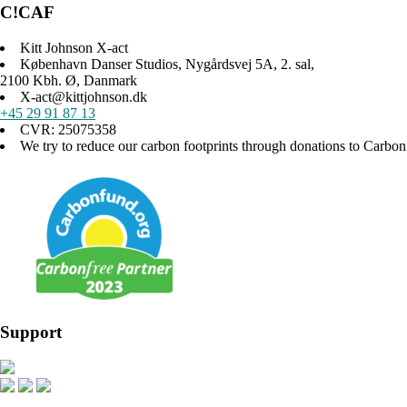
C!CAF
Kitt Johnson X-act
København Danser Studios, Nygårdsvej 5A, 2. sal,
2100 Kbh. Ø, Danmark
X-act@kittjohnson.dk
+45 29 91 87 13
CVR: 25075358
We try to reduce our carbon footprints through donations to Carbon
Support